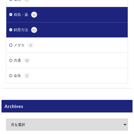
病気・薬
10
飼育方法
22
メダカ
4
共通
13
金魚
5
Archives