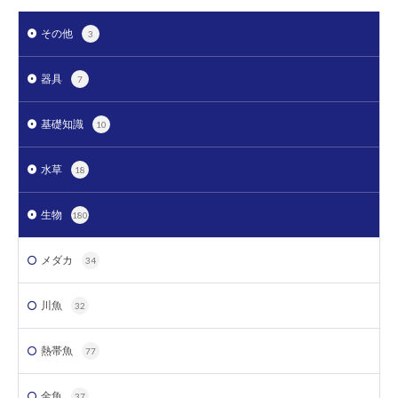
その他
3
器具
7
基礎知識
10
水草
18
生物
180
メダカ
34
川魚
32
熱帯魚
77
金魚
37