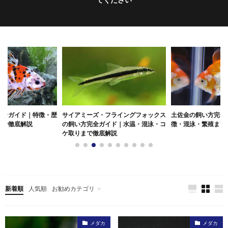
完全ガイド｜特徴・歴
サイアミーズ・フライングフォックス
土佐金の飼い方完全
まで徹底解説
の飼い方完全ガイド｜水温・混泳・コ
徴・混泳・繁殖まで
ケ取りまで徹底解説
新着順
人気順
お勧めカテゴリ
メダカ
メダカ