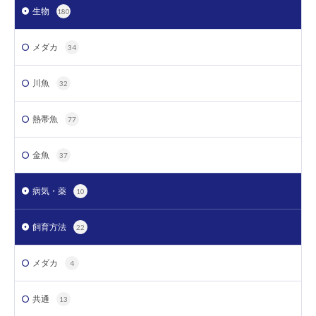
生物
180
メダカ
34
川魚
32
熱帯魚
77
金魚
37
病気・薬
10
飼育方法
22
メダカ
4
共通
13