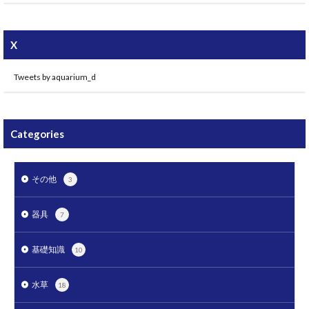
X
Tweets by aquarium_d
Categories
その他
3
器具
7
基礎知識
10
水草
18