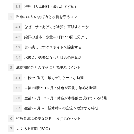
3.3
稚魚用人工飼料（最もおすすめ）
4
稚魚のエサのあげ方と水質を守るコツ
4.1
なぜエサのあげ方が水質に直結するのか
4.2
給餌の基本：少量を1日2〜3回に分けて
4.3
食べ残しはすぐスポイトで除去する
4.4
水換えが必要になった場合の注意点
5
成長期間ごとの注意点と管理のポイント
5.1
生後〜1週間：最もデリケートな時期
5.2
生後1週間〜1ヶ月：体色が変化し始める時期
5.3
生後1ヶ月〜2ヶ月：体色が本格的に現れてくる時期
5.4
生後2ヶ月〜：親水槽への合流を検討する時期
6
稚魚育成に必要な器具・おすすめセット
7
よくある質問（FAQ）