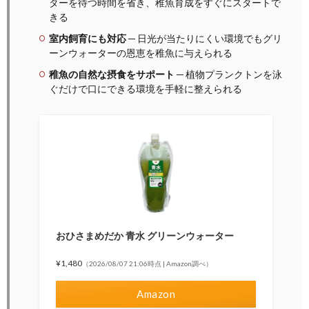
ターを待つ時間を省き、稚魚育成をすぐにスタートで
きる
室内飼育にも対応
─ 日光が当たりにくい環境でもグリ
ーンウォーターの恩恵を稚魚に与えられる
稚魚の自然な摂食をサポート
─ 植物プランクトンを泳
ぐだけで口にできる環境を手軽に整えられる
おひさまめだか 青水 グリーンウォーター
¥1,480
（2026/08/07 21:06時点 | Amazon調べ）
Amazon