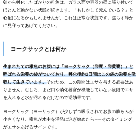
卵から孵化したばかりの稚魚は、ガラス面や容器の壁に張り付いて
ほとんど動かない状態が続きます。「もしかして死んでいる？」と
心配になるかもしれませんが、これは正常な状態です。焦らず静か
に見守ってあげてください。
ヨークサックとは何か
生まれたての稚魚のお腹には「ヨークサック（卵嚢・卵黄嚢）」と
呼ばれる栄養の袋がついており、孵化後約2日間はこの袋の栄養を吸
収して生きています。
そのため、この期間はエサを与える必要はあ
りません。むしろ、まだ口や消化器官が機能していない段階でエサ
を入れると水が汚れるだけなので逆効果です。
ヨークサック（ヨーサック）が少しずつ吸収されてお腹の膨らみが
小さくなり、稚魚が水中を活発に泳ぎ始めたら——そのタイミング
がエサをあげるサインです。