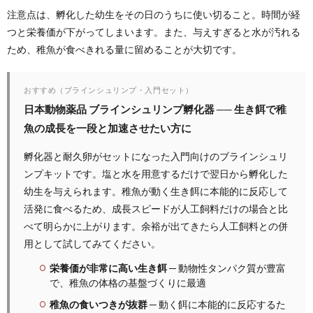
注意点は、孵化した幼生をその日のうちに使い切ること。時間が経
つと栄養価が下がってしまいます。また、与えすぎると水が汚れる
ため、稚魚が食べきれる量に留めることが大切です。
おすすめ（ブラインシュリンプ・入門セット）
日本動物薬品 ブラインシュリンプ孵化器 ── 生き餌で稚
魚の成長を一段と加速させたい方に
孵化器と耐久卵がセットになった入門向けのブラインシュリ
ンプキットです。塩と水を用意するだけで翌日から孵化した
幼生を与えられます。稚魚が動く生き餌に本能的に反応して
活発に食べるため、成長スピードが人工飼料だけの場合と比
べて明らかに上がります。余裕が出てきたら人工飼料との併
用として試してみてください。
栄養価が非常に高い生き餌
─ 動物性タンパク質が豊富
で、稚魚の体格の基盤づくりに最適
稚魚の食いつきが抜群
─ 動く餌に本能的に反応するた