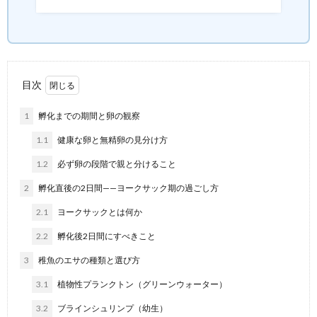
目次
1
孵化までの期間と卵の観察
1.1
健康な卵と無精卵の見分け方
1.2
必ず卵の段階で親と分けること
2
孵化直後の2日間——ヨークサック期の過ごし方
2.1
ヨークサックとは何か
2.2
孵化後2日間にすべきこと
3
稚魚のエサの種類と選び方
3.1
植物性プランクトン（グリーンウォーター）
3.2
ブラインシュリンプ（幼生）