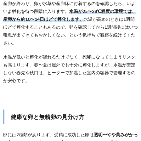
産卵が終わり、卵が水草や産卵床に付着するのを確認したら、いよ
いよ孵化を待つ段階に入ります。
水温が25〜28℃程度の環境では、
産卵から約10〜14日ほどで孵化します。
水温が高めのときは1週間
ほどで孵化することもあるので、卵を確認してから1週間後にはいつ
稚魚が出てきてもおかしくない、という気持ちで観察を続けてくだ
さい。
水温が低いと孵化が遅れるだけでなく、死卵になってしまうリスク
も高まります。春〜夏は屋外でも十分に孵化しますが、水温が安定
しない春先や秋口は、ヒーターで加温した室内の容器で管理するの
が安心です。
健康な卵と無精卵の見分け方
卵には2種類があります。受精に成功した卵は
透明〜やや黄みがかっ