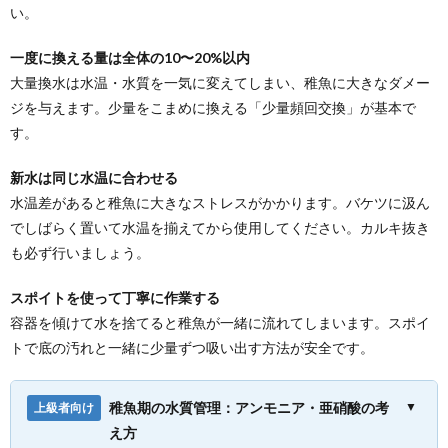
い。
一度に換える量は全体の10〜20%以内
大量換水は水温・水質を一気に変えてしまい、稚魚に大きなダメー
ジを与えます。少量をこまめに換える「少量頻回交換」が基本で
す。
新水は同じ水温に合わせる
水温差があると稚魚に大きなストレスがかかります。バケツに汲ん
でしばらく置いて水温を揃えてから使用してください。カルキ抜き
も必ず行いましょう。
スポイトを使って丁寧に作業する
容器を傾けて水を捨てると稚魚が一緒に流れてしまいます。スポイ
トで底の汚れと一緒に少量ずつ吸い出す方法が安全です。
稚魚期の水質管理：アンモニア・亜硝酸の考
▼
上級者向け
え方