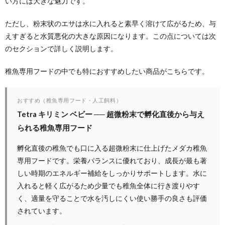
い方には大きな魅力です。
ただし、粉末状のエサは水に入れると素早く溶けて広がるため、与
えすぎると水質悪化の大きな原因になります。この点については次
のセクションで詳しく説明します。
稚魚専用フードの中でも特におすすめしたい商品がこちらです。
おすすめ（稚魚専用フード・人工飼料）
Tetra キリミン ベビー ── 超微粉末で孵化直後から与え
られる稚魚専用フード
孵化直後の稚魚でも口に入る超微粉末に仕上げたメダカ稚魚
専用フードです。栄養バランスに優れており、成長が最も著
しい時期のエネルギー補給をしっかりサポートします。水に
入れると軽く広がるため少量でも稚魚全体に行き渡りやす
く、適量を守ることで水を汚しにくい使い勝手の良さも評価
されています。