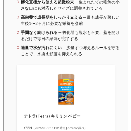
孵化直後から使える超微粉末
─ 生まれたての稚魚の小
さな口にも対応したサイズに調整されている
高栄養で成長期をしっかり支える
─ 最も成長が著しい
生後1〜2ヶ月に必要な栄養を凝縮
手間なく続けられる
─ 孵化器も塩水も不要。蓋を開け
るだけで毎日の給餌が完了する
適量で水が汚れにくい
─ 少量ずつ与えるルールを守る
ことで、水換え頻度を抑えられる
テトラ(Tetra) キリミン ベビー
¥554
（2026/08/02 11:05時点 | Amazon調べ）