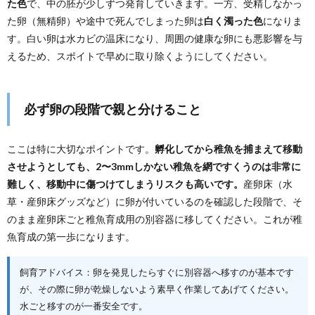
た色
で、中の胚が少しずつ発育していきます。一方、受精しなかっ
た卵（無精卵）や途中で死んでしまった卵は
白く濁った色
になりま
す。白い卵は水カビの温床になり、周囲の健康な卵にも悪影響を与
えるため、スポイトで早めに取り除くようにしてください。
必ず卵の段階で親と分けること
ここは特に大切なポイントです。
孵化してから稚魚を捕まえて移動
させようとしても、2〜3mmしかない稚魚を網ですくうのは非常に
難しく、移動中に傷つけてしまうリスクも高いです。
産卵床（水
草・産卵床グッズなど）に卵が付いているのを確認した段階で、そ
のまま産卵床ごと稚魚育成用の別容器に移してください。これが稚
魚育成の第一歩になります。
飼育アドバイス：卵を発見したらすぐに別容器へ移すのが基本です
が、その際に卵が乾燥しないよう素早く作業してあげてください。
水ごと移すのが一番安全です。