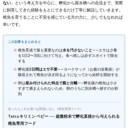
ない
」という考え方を中心に、孵化から親水槽への合流まで、実際
に飼育してきた経験をもとにできるだけ丁寧に解説していきます。
稚魚を育てることに不安を感じている方の力に、少しでもなれれば
幸いです。
この記事をまとめると
稚魚育成で最も重要なのは
水を汚さないこと
——エサは少量
を1日2〜3回に分けて与え、食べ残しは必ずスポイトで除去
する
孵化後
2日間はエサ不要
——ヨークサック（お腹の栄養袋）が
吸収されて稚魚が泳ぎ回るようになってから給餌を開始する
卵は
産み付けられた時点で親と分離
——孵化後の稚魚は小さ
すぎて捕まえられないため、卵のうちに別水槽へ移すのが鉄
則
迷ったらこれを選べば間違いなし（稚魚専用フード）
Tetra キリミン ベビー ── 超微粉末で孵化直後から与えられる
稚魚専用フード