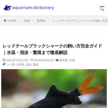
HOME
生物
熱帯魚
レッドテールブラックシャークの飼い方完
レッドテールブラックシャークの飼い方完全ガイド
｜水温・混泳・繁殖まで徹底解説
2021年11月17日
2026年6月26日
熱帯魚
,
生物
コイ系
,
小型魚
,
混泳
,
繁殖