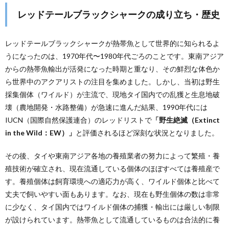
レッドテールブラックシャークの成り立ち・歴史
レッドテールブラックシャークが熱帯魚として世界的に知られるよ
うになったのは、1970年代〜1980年代ごろのことです。東南アジア
からの熱帯魚輸出が活発になった時期と重なり、その鮮烈な体色か
ら世界中のアクアリストの注目を集めました。しかし、当初は野生
採集個体（ワイルド）が主流で、現地タイ国内での乱獲と生息地破
壊（農地開発・水路整備）が急速に進んだ結果、1990年代には
IUCN（国際自然保護連合）のレッドリストで
「野生絶滅（Extinct
in the Wild：EW）」
と評価されるほど深刻な状況となりました。
その後、タイや東南アジア各地の養殖業者の努力によって繁殖・養
殖技術が確立され、現在流通している個体のほぼすべては養殖産で
す。養殖個体は飼育環境への適応力が高く、ワイルド個体と比べて
丈夫で飼いやすい面もあります。なお、現在も野生個体の数は非常
に少なく、タイ国内ではワイルド個体の捕獲・輸出には厳しい制限
が設けられています。熱帯魚として流通しているものは合法的に養