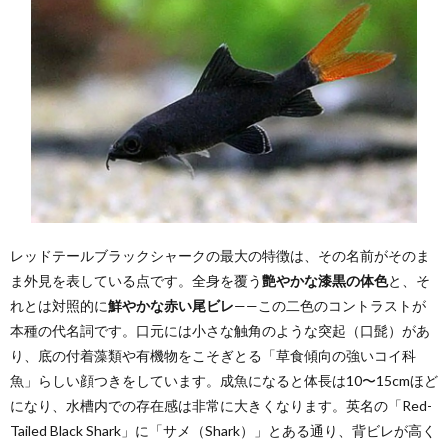
レッドテールブラックシャークの最大の特徴は、その名前がそのま
ま外見を表している点です。全身を覆う
艶やかな漆黒の体色
と、そ
れとは対照的に
鮮やかな赤い尾ビレ
——この二色のコントラストが
本種の代名詞です。口元には小さな触角のような突起（口髭）があ
り、底の付着藻類や有機物をこそぎとる「草食傾向の強いコイ科
魚」らしい顔つきをしています。成魚になると体長は10〜15cmほど
になり、水槽内での存在感は非常に大きくなります。英名の「Red-
Tailed Black Shark」に「サメ（Shark）」とある通り、背ビレが高く