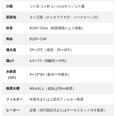
分類
コイ目 コイ科 エパルゼオリンコス属
原産地
タイ王国（チャオプラヤ川・メークローン川）
体長
約10〜15cm（飼育環境により変動）
寿命
約10〜15年
適水温
23〜27℃（推奨：25〜26℃）
適pH
6.5〜7.5（弱酸性〜中性）
水硬度
4〜12°dH（軟水〜中硬水）
（GH）
推奨水槽
60cm以上（成魚は90cm推奨）
フィルター
外部式または上部式フィルター推奨
ヒーター
必要（26℃固定式またはサーモスタット付き推奨）