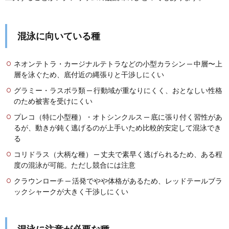
混泳に向いている種
ネオンテトラ・カージナルテトラなどの小型カラシン ─ 中層〜上
層を泳ぐため、底付近の縄張りと干渉しにくい
グラミー・ラスボラ類 ─ 行動域が重なりにくく、おとなしい性格
のため被害を受けにくい
プレコ（特に小型種）・オトシンクルス ─ 底に張り付く習性があ
るが、動きが鈍く逃げるのが上手いため比較的安定して混泳でき
る
コリドラス（大柄な種） ─ 丈夫で素早く逃げられるため、ある程
度の混泳が可能。ただし競合には注意
クラウンローチ ─ 活発でやや体格があるため、レッドテールブラ
ックシャークが大きく干渉しにくい
混泳に注意が必要な種