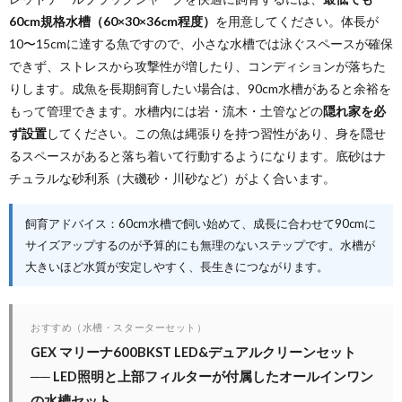
60cm規格水槽（60×30×36cm程度）
を用意してください。体長が
10〜15cmに達する魚ですので、小さな水槽では泳ぐスペースが確保
できず、ストレスから攻撃性が増したり、コンディションが落ちた
りします。成魚を長期飼育したい場合は、90cm水槽があると余裕を
もって管理できます。水槽内には岩・流木・土管などの
隠れ家を必
ず設置
してください。この魚は縄張りを持つ習性があり、身を隠せ
るスペースがあると落ち着いて行動するようになります。底砂はナ
チュラルな砂利系（大磯砂・川砂など）がよく合います。
飼育アドバイス：60cm水槽で飼い始めて、成長に合わせて90cmに
サイズアップするのが予算的にも無理のないステップです。水槽が
大きいほど水質が安定しやすく、長生きにつながります。
おすすめ（水槽・スターターセット）
GEX マリーナ600BKST LED&デュアルクリーンセット
── LED照明と上部フィルターが付属したオールインワン
の水槽セット