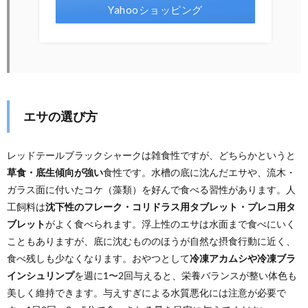
Yahooショッピング
エサの選び方
レッドテールブラックシャークは雑食性ですが、どちらかというと
草食・底生傾向が強い
食性です。水槽の底に沈んだエサや、流木・
ガラス面に付いたコケ（藻類）を好んで食べる習性があります。人
工飼料は
沈下性のフレーク・コリドラス用タブレット・プレコ用タ
ブレット
がよく食べられます。浮上性のエサは水面まで食べにいく
こともありますが、底に沈むもののほうが自然な摂食行動に近く、
食べ残しも少なくなります。おやつとして
冷凍アカムシや冷凍ブラ
インシュリンプ
を週に1〜2回与えると、栄養バランスが整い体色も
美しく維持できます。与えすぎによる水質悪化には注意が必要で