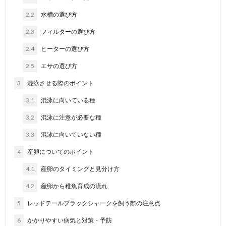
2.2
水槽の選び方
2.3
フィルターの選び方
2.4
ヒーターの選び方
2.5
エサの選び方
3
混泳させる際のポイント
3.1
混泳に向いている種
3.2
混泳に注意が必要な種
3.3
混泳に向いていない種
4
産卵についてのポイント
4.1
産卵のタイミングと見分け方
4.2
産卵から稚魚育成の流れ
5
レッドテールブラックシャークを飼う際の注意点
6
かかりやすい病気と対策・予防