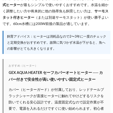
式ヒーター
が最もシンプルで使いやすくおすすめです。水温を細か
く調整したい方や将来的に他の熱帯魚も飼育したい方は、
サーモス
タット付きヒーター
（または別途サーモスタット）が使い勝手よい
です。60cm水槽には200W前後の製品が適しています。
飼育アドバイス：ヒーターは消耗品なので2〜3年に一度のチェック
と定期交換がおすすめです。故障に気づかず水温が下がると、魚へ
の影響がとても大きくなります。
おすすめ（ヒーター）
GEX AQUA HEATER セーフカバーオートヒーター ── カ
バー付きで安全性が高い使いやすい固定式ヒーター
カバー（ヒーターガード）が付属しており、レッドテールブ
ラックシャークが直接ヒーターに触れてやけどするリスクを
防いでくれる安心設計です。温度固定式なので設定作業が不
要で、電源を入れるだけですぐに使い始められます。初心者