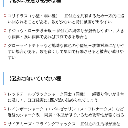
コリドラス（小型・弱い種） ─ 底付近を共有するため一方的に追
い回されることがある。数が少ないと特に被害が出やすい
ドジョウ・ローチ系全般 ─ 底付近の縄張りが競合しやすい。大き
な個体・強い個体であれば共存できる場合も
グローライトテトラなど地味な体色の小型魚 ─ 攻撃対象になりや
すい場合がある。数を多くして集団で行動させると被害が減りや
すい
混泳に向いていない種
レッドテールブラックシャーク同士（同種） ─ 縄張り争いが非常
に激しく、ほぼ確実に1匹が追い詰められてしまう
レインボーシャーク（エパルゼオリンコス・フレナータス）など
近縁のシャーク系 ─ 同属・体型が似ているため攻撃性が強く出る
サイアミーズ・フライングフォックス ─ 底付近の生活域が重な