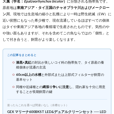
ス属（学名：
Epalzeorhynchos bicolor
）
に分類される熱帯魚です。
原産地は
東南アジア・タイ王国のチャオプラヤ川およびメークロー
ン川
。現地では生息域の縮小と乱獲により一時は野生絶滅（EW）に
近い状態にもなった希少種で、現在流通しているほぼすべての個体
はタイや東南アジア各地の養殖場で生産されたものです。気性のや
や強い面もありますが、それを含めてこの魚ならではの「個性」と
して付き合うと、飼育がより楽しくなります。
この記事をまとめると
漆黒×真紅
の対比が美しいコイ科の熱帯魚で、タイ原産の養
殖個体が流通の主流
60cm以上の水槽
と外部式または上部式フィルターが飼育の
基本セット
同種や近縁種との
縄張り争いに注意
し、隠れ家を十分に用意
することが長期飼育の鍵
迷ったらこれを選べば間違いなし（水槽セット）
GEX マリーナ600BKST LED&デュアルクリーンセット ── LED