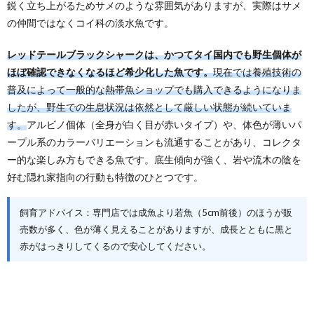
鋭く立ち上がるためサメのような雰囲気がありますが、実際はサメ
の仲間ではなくコイ科の淡水魚です。
レッドテールブラックシャークは、かつてタイ国内でも野生個体が
ほぼ確認できなくなるほど希少化した魚です。
現在では養殖技術の
普及によって一般的な熱帯魚ショップでも購入できるようになりま
したが、野生での生息状況は依然として厳しい状態が続いていま
す。
アルビノ個体（全身が白く目が赤いタイプ）や、体色が薄いパ
ープル系のカラーバリエーションも流通することがあり、コレクタ
ー的な楽しみ方もできる魚です。底生傾向が強く、岩や流木の陰を
好む隠れ家指向の行動も特徴のひとつです。
飼育アドバイス：専門店では成魚より若魚（5cm前後）のほうが販
売数が多く、色が薄く見えることがありますが、成長とともに黒と
赤がはっきりしてくるので安心してください。