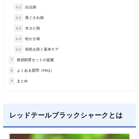
6.1
白点病
6.2
尾ぐされ病
6.3
水カビ病
6.4
松かさ病
6.5
病気を防ぐ基本ケア
7
推奨飼育セットの提案
8
よくある質問（FAQ）
9
まとめ
レッドテールブラックシャークとは