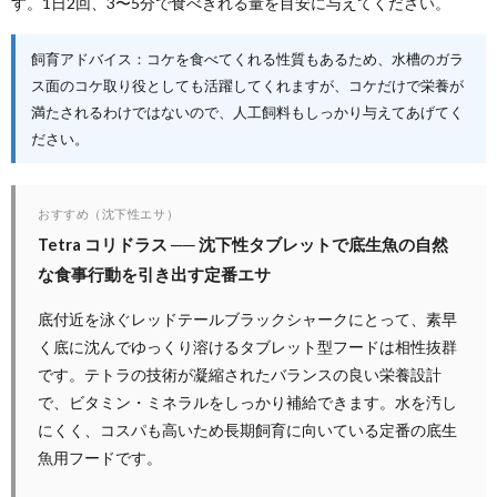
す。1日2回、3〜5分で食べきれる量を目安に与えてください。
飼育アドバイス：コケを食べてくれる性質もあるため、水槽のガラ
ス面のコケ取り役としても活躍してくれますが、コケだけで栄養が
満たされるわけではないので、人工飼料もしっかり与えてあげてく
ださい。
おすすめ（沈下性エサ）
Tetra コリドラス ── 沈下性タブレットで底生魚の自然
な食事行動を引き出す定番エサ
底付近を泳ぐレッドテールブラックシャークにとって、素早
く底に沈んでゆっくり溶けるタブレット型フードは相性抜群
です。テトラの技術が凝縮されたバランスの良い栄養設計
で、ビタミン・ミネラルをしっかり補給できます。水を汚し
にくく、コスパも高いため長期飼育に向いている定番の底生
魚用フードです。