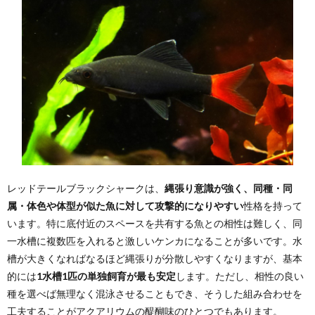
レッドテールブラックシャークは、
縄張り意識が強く、同種・同
属・体色や体型が似た魚に対して攻撃的になりやすい
性格を持って
います。特に底付近のスペースを共有する魚との相性は難しく、同
一水槽に複数匹を入れると激しいケンカになることが多いです。水
槽が大きくなればなるほど縄張りが分散しやすくなりますが、基本
的には
1水槽1匹の単独飼育が最も安定
します。ただし、相性の良い
種を選べば無理なく混泳させることもでき、そうした組み合わせを
工夫することがアクアリウムの醍醐味のひとつでもあります。