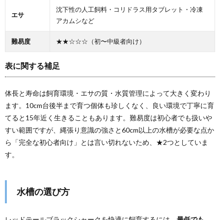
沈下性の人工飼料・コリドラス用タブレット・冷凍
エサ
アカムシなど
難易度
★★☆☆☆（初〜中級者向け）
表に関する補足
体長と寿命は飼育環境・エサの質・水質管理によって大きく変わり
ます。10cm台後半まで育つ個体も珍しくなく、良い環境で丁寧に育
てると15年近く生きることもあります。難易度は初心者でも扱いや
すい範囲ですが、縄張り意識の強さと60cm以上の水槽が必要な点か
ら「完全な初心者向け」とは言い切れないため、★2つとしていま
す。
水槽の選び方
レッドテールブラックシャークを快適に飼育するには、
最低でも