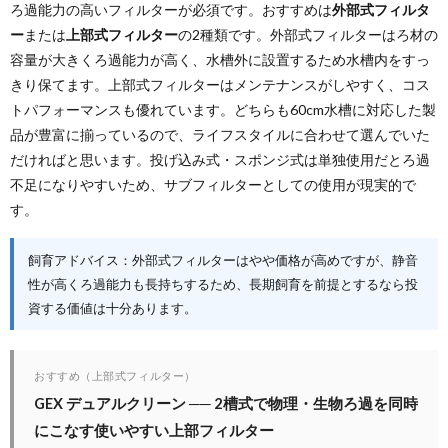
ろ過能力の高いフィルターが必須です。おすすめは
外部式フィルタ
ー
または
上部式フィルター
の2種類です。外部式フィルターはろ材の
容量が大きくろ過能力が高く、水槽外に設置するため水槽内をすっ
きり保てます。上部式フィルターはメンテナンスがしやすく、コス
トパフォーマンスも優れています。どちらも60cm水槽に対応した製
品が豊富に揃っているので、ライフスタイルに合わせて選んでいた
だければと思います。投げ込み式・スポンジ式は単独使用だとろ過
不足になりやすいため、サブフィルターとしての使用が現実的で
す。
飼育アドバイス：外部式フィルターはやや価格が高めですが、静音
性が高くろ過能力も長持ちするため、長期飼育を前提とするなら投
資する価値は十分あります。
おすすめ（上部式フィルター）
GEX デュアルクリーン ── 2槽式で物理・生物ろ過を同時
にこなす使いやすい上部フィルター