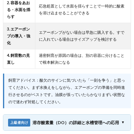
2. 容器をあお
応急処置として水面を揺らすことで一時的に酸素
る・水面を揺
を溶け込ませることができる
らす
3. エアーポン
エアーポンプがない場合は早急に購入する。すで
プの導入・強
に入れている場合はサイズアップを検討する
化
4. 飼育数の見
過密飼育が原因の場合は、別の容器に分けること
直し
で根本解決になる
飼育アドバイス：酸欠のサインに気づいたら「一刻を争う」と思っ
てください。まず水換えをしながら、エアーポンプの準備を同時進
行させるのがベストです。油膜が張っていたらかなりまずい状態な
ので迷わず対処してください。
溶存酸素量（DO）の詳細と水槽管理への応用
▼
上級者向け