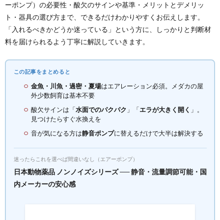
ーポンプ）の必要性・酸欠のサインや基準・メリットとデメリッ
ト・器具の選び方まで、できるだけわかりやすくお伝えします。
「入れるべきかどうか迷っている」という方に、しっかりと判断材
料を届けられるよう丁寧に解説していきます。
この記事をまとめると
金魚・川魚・過密・夏場
はエアレーション必須。メダカの屋
外少数飼育は基本不要
酸欠サインは「
水面でのパクパク
」「
エラが大きく開く
」。
見つけたらすぐ水換えを
音が気になる方は
静音ポンプ
に替えるだけで大半は解決する
迷ったらこれを選べば間違いなし（エアーポンプ）
日本動物薬品 ノンノイズシリーズ ── 静音・流量調節可能・国
内メーカーの安心感