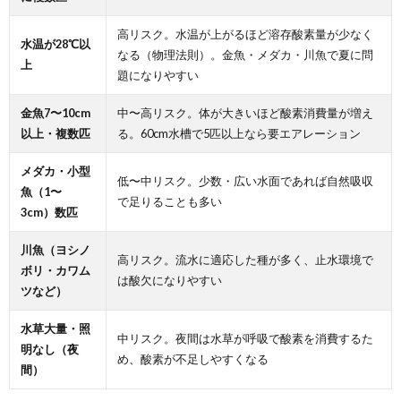
高リスク。水温が上がるほど溶存酸素量が少なく
水温が28℃以
なる（物理法則）。金魚・メダカ・川魚で夏に問
上
題になりやすい
金魚7〜10cm
中〜高リスク。体が大きいほど酸素消費量が増え
以上・複数匹
る。60cm水槽で5匹以上なら要エアレーション
メダカ・小型
低〜中リスク。少数・広い水面であれば自然吸収
魚（1〜
で足りることも多い
3cm）数匹
川魚（ヨシノ
高リスク。流水に適応した種が多く、止水環境で
ボリ・カワム
は酸欠になりやすい
ツなど）
水草大量・照
中リスク。夜間は水草が呼吸で酸素を消費するた
明なし（夜
め、酸素が不足しやすくなる
間）