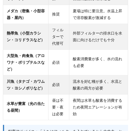
メダカ（密集・小型容
夏場は特に要注意。水温上昇
推奨
器・屋内）
で溶存酸素が激減する
フィル
熱帯魚（小型カラシ
外部フィルターの排水口を水
ターで
ン・コリドラスなど）
面に向けるだけでも十分
代替可
大型魚・肉食魚（アロ
酸素消費量が多く、水の流れ
ワナ・ポリプテルスな
必須
も必要
ど）
川魚（タナゴ・カワム
流水を好む種が多く、水流と
必須
ツ・ヨシノボリなど）
酸素の両方が必要
昼は不
夜間は水草も酸素を消費する
水草が豊富（光の当た
要・夜
ため夜間エアレーションが有
る昼間）
は必要
効