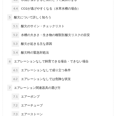
4.4
CO2が逃げやすくなる（水草水槽の場合）
5
酸欠について詳しく知ろう
5.1
酸欠のサイン・チェックリスト
5.2
水槽の大きさ・生き物の種類別 酸欠リスクの目安
5.3
酸欠が起きる主な原因
5.4
酸欠時の緊急対処法
6
エアレーションなしで飼育できる場合・できない場合
6.1
エアレーションなしで成り立つ条件
6.2
エアレーションなしでは危険な状況
7
エアレーション関連器具の選び方
7.1
エアーポンプ
7.2
エアーチューブ
7.3
エアーストーン