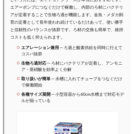
エアーポンプにつなぐだけで稼働し、内部のろ材にバクテリ
アが定着することで生物ろ過が機能します。金魚・メダカ飼
育の定番として長年使われ続けているだけあって、使い勝手
と信頼性のバランスが抜群です。ろ材の交換も簡単で、維持
コストも低く抑えられます。
エアレーション兼用
─ ろ過と酸素供給を同時に行えて
コスパ抜群
生物ろ過対応
─ ろ材にバクテリアが定着し、アンモニ
ア・亜硝酸を効率よく分解
取り扱いが簡単
─ 水槽に入れてチューブをつなぐだけ
で稼働開始
各種サイズ展開
─ 小型容器から60cm水槽まで対応モデ
ルが揃っている