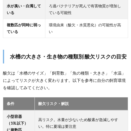
水が臭い・白濁して
ろ過バクテリアが死んで有害物質が増加し
いる
ている可能性
複数匹が同時に弱っ
環境由来（酸欠・水質悪化）の可能性が高
ている
い
水槽の大きさ・生き物の種類別 酸欠リスクの目安
酸欠は「水槽のサイズ」「飼育数」「魚の種類・大きさ」「水温」
によってリスクが大きく変わります。以下を参考に自分の飼育環境
を確認してみてください。
条件
酸欠リスク・解説
小型容器
高リスク。水量が少ないため酸素が急減しやす
（10L以下）
い。特に夏場は要注意
に複数匹