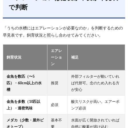
で判断
「うちの水槽にはエアレーションが必要なのか」を判断するための
早見表です。飼育状況と照らし合わせてみてください。
エアレ
飼育状況
ーショ
補足
ン
金魚を数匹（〜5
外部フィルターが動いていれ
匹）・60cm以上の水
推奨
ば代替可。念のため入れる方
槽
が安心
金魚を多数（10匹以
酸欠リスクが高い。エアーポ
必須
上）・過密気味
ンプ必須
メダカ（少数・屋外ビ
基本不
水面が広く開放されていれば
オトープ）
要
自然に酸素が溶け込む