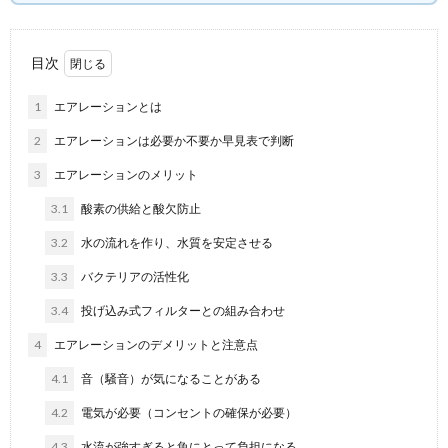
目次
1
エアレーションとは
2
エアレーションは必要か不要か早見表で判断
3
エアレーションのメリット
3.1
酸素の供給と酸欠防止
3.2
水の流れを作り、水質を安定させる
3.3
バクテリアの活性化
3.4
投げ込み式フィルターとの組み合わせ
4
エアレーションのデメリットと注意点
4.1
音（騒音）が気になることがある
4.2
電気が必要（コンセントの確保が必要）
4.3
水流が強すぎると魚にとって負担になる