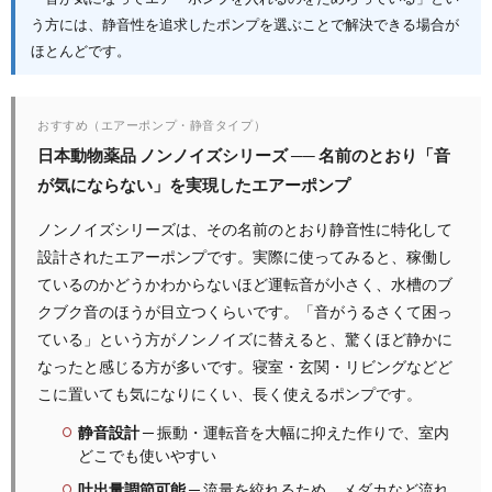
う方には、静音性を追求したポンプを選ぶことで解決できる場合が
ほとんどです。
おすすめ（エアーポンプ・静音タイプ）
日本動物薬品 ノンノイズシリーズ ── 名前のとおり「音
が気にならない」を実現したエアーポンプ
ノンノイズシリーズは、その名前のとおり静音性に特化して
設計されたエアーポンプです。実際に使ってみると、稼働し
ているのかどうかわからないほど運転音が小さく、水槽のブ
クブク音のほうが目立つくらいです。「音がうるさくて困っ
ている」という方がノンノイズに替えると、驚くほど静かに
なったと感じる方が多いです。寝室・玄関・リビングなどど
こに置いても気になりにくい、長く使えるポンプです。
静音設計
─ 振動・運転音を大幅に抑えた作りで、室内
どこでも使いやすい
吐出量調節可能
─ 流量を絞れるため、メダカなど流れ